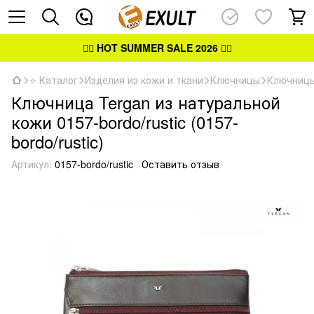
👉🏻
HOT SUMMER SALE 2026
👈🏻
⭐ Каталог
Изделия из кожи и ткани
Ключницы
Ключницы
Ключница Tergan из натуральной
кожи 0157-bordo/rustic (0157-
bordo/rustic)
Артикул:
0157-bordo/rustic
Оставить отзыв