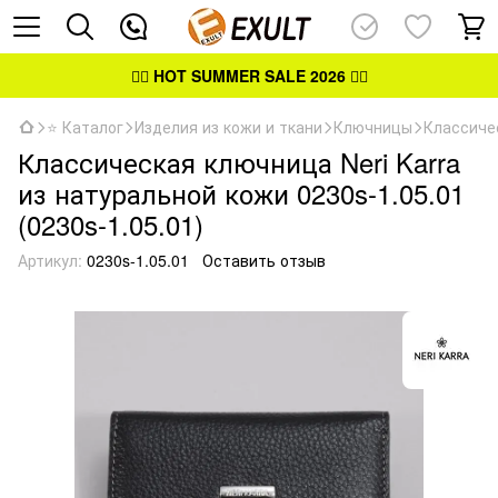
👉🏻
HOT SUMMER SALE 2026
👈🏻
⭐ Каталог
Изделия из кожи и ткани
Ключницы
Классиче
Классическая ключница Neri Karra
из натуральной кожи 0230s-1.05.01
(0230s-1.05.01)
Артикул:
0230s-1.05.01
Оставить отзыв