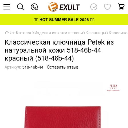
👉🏻
HOT SUMMER SALE 2026
👈🏻
⭐ Каталог
Изделия из кожи и ткани
Ключницы
Классиче
Классическая ключница Petek из
натуральной кожи 518-46b-44
красный (518-46b-44)
Артикул:
518-46b-44
Оставить отзыв