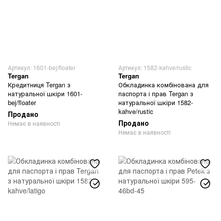
Артикул: 1601-bej/floater
Артикул: 1582-kahve/rustic
Tergan
Tergan
Кредитниця Tergan з
Обкладинка комбінована для
натуральної шкіри 1601-
паспорта і прав Tergan з
bej/floater
натуральної шкіри 1582-
kahve/rustic
Продано
Продано
Немає в наявності
Немає в наявності