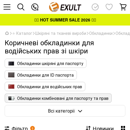
👉🏻
HOT SUMMER SALE 2026
👈🏻
⭐ Каталог
Шкіряні та тканеві вироби
Обкладинки
Обклад
Коричневі обкладинки для
водійських прав зі шкіри
Обкладинки шкіряні для паспорту
Обкладинки для ID паспорта
Обкладинки для водійських прав
Обкладинки комбіновані для паспорту та прав
Обкладинки для посвідчень
Всі категорії
Фільтр
Новинки
1