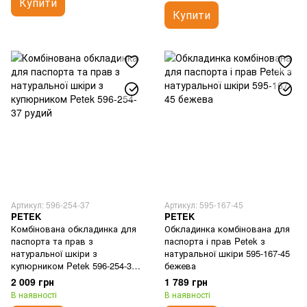
Купити
Купити
Артикул: 596-254-37
Артикул: 595-167-45
PETEK
PETEK
Комбінована обкладинка для
Обкладинка комбінована для
паспорта та прав з
паспорта і прав Petek з
натуральної шкіри з
натуральної шкіри 595-167-45
купюрником Petek 596-254-37
бежева
рудий
2 009 грн
1 789 грн
В наявності
В наявності