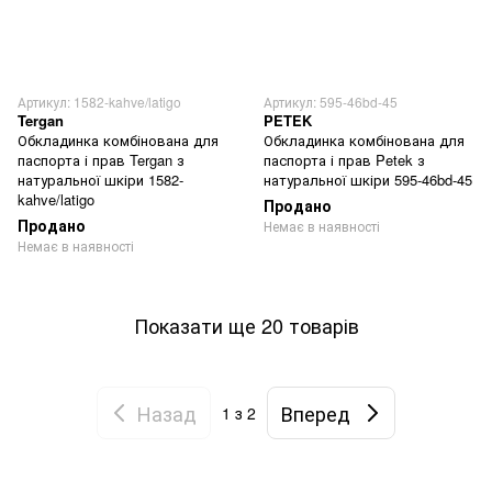
Артикул: 1582-kahve/latigo
Артикул: 595-46bd-45
Tergan
PETEK
Обкладинка комбінована для
Обкладинка комбінована для
паспорта і прав Tergan з
паспорта і прав Petek з
натуральної шкіри 1582-
натуральної шкіри 595-46bd-45
kahve/latigo
Продано
Продано
Немає в наявності
Немає в наявності
Показати ще 20 товарів
Назад
Вперед
1
з 2