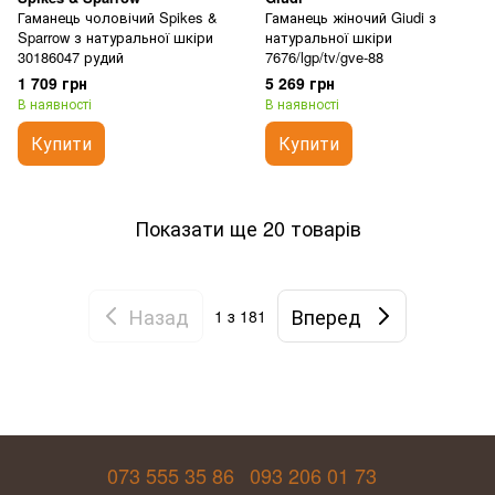
Гаманець чоловічий Spikes &
Гаманець жіночий Giudi з
Sparrow з натуральної шкіри
натуральної шкіри
30186047 рудий
7676/lgp/tv/gve-88
1 709 грн
5 269 грн
В наявності
В наявності
Купити
Купити
Показати ще 20 товарів
Назад
Вперед
1
з 181
073 555 35 86
093 206 01 73