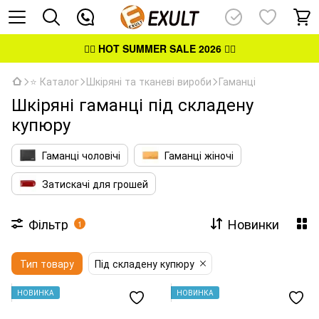
👉🏻
HOT SUMMER SALE 2026
👈🏻
⭐ Каталог
Шкіряні та тканеві вироби
Гаманці
Шкіряні гаманці під складену
купюру
Гаманці чоловічі
Гаманці жіночі
Затискачі для грошей
Фільтр
Новинки
1
Тип товару
Під складену купюру
НОВИНКА
НОВИНКА