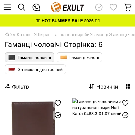
👉🏻
HOT SUMMER SALE 2026
👈🏻
⭐ Каталог
Шкіряні та тканеві вироби
Гаманці
Гаманці чол
Гаманці чоловічі Сторінка: 6
Гаманці чоловічі
Гаманці жіночі
Затискачі для грошей
Фільтр
Новинки