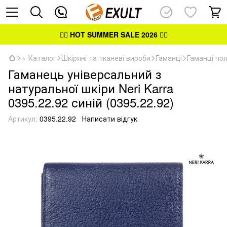
👉🏻
HOT SUMMER SALE 2026
👈🏻
⭐ Каталог
Шкіряні та тканеві вироби
Гаманці
Гаманці чол
Гаманець універсальний з
натуральної шкіри Neri Karra
0395.22.92 синій (0395.22.92)
Артикул:
0395.22.92
Написати відгук