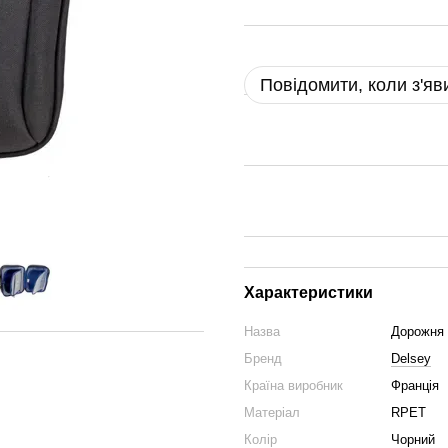
Повідомити, коли з'яв
Характеристики
Назва
Дорожня 
Бренд
Delsey
Країна виробник
Франція
Матеріал
RPET
Колір
Чорний