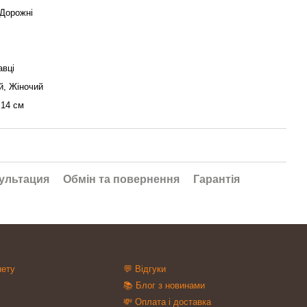
 Дорожні
авці
й, Жіночий
 14 см
ультация
Обмін та повернення
Гарантія
нету
💬 Відгуки
📚 Блог з новинами
💸 Оплата і доставка