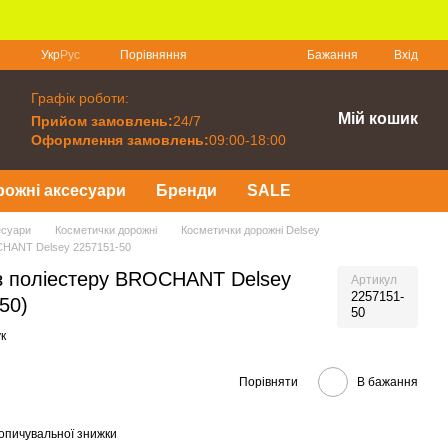
Порівняння
Укр
Рус
Бажання
Вхід
Графік роботи:
Мій кошик
Прийом замовлень:
24/7
Оформлення замовлень:
09:00-18:00
рожні аксесуари
Бренди
SALE
есуари
Косметички дорожні
Косметички дорожні Delsey
CHANT Delsey 2257151-50
з поліестеру BROCHANT Delsey
Артикул
2257151-
50)
50
к
Порівняти
В бажання
опичувальної знижки