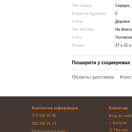
Тип товару
Середні,
Кількість відділень
2
Стиль
Дорожні
Тип застібки
На блиск
Стать
Чоловічи
Розмір
27 x 21 x
Поширити у соцмережах
Оплата і доставка
Конс
Контактна інформація
Клієнтам
073 555 35 86
Вхід до кабі
⭐ Каталог
093 206 01 73
🥇 Про нас
Передзвонити вам?