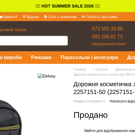
👉🏻
HOT SUMMER SALE 2026
👈🏻
💼 Вакансії
💬 Відгуки
📚 Блог з новинами
💸 Оплата і доставка
іді
073 555 35 86
орожній багаж
093 206 01 73
Передзвонити вам?
ві вироби
Рюкзаки
Парасольки і аксесуари
До
Головна
⭐ Каталог
Дорожні акс
Дорожня косметичка з поліестеру BRO
Дорожня косметичка 
2257151-50 (2257151-
Немає в наявності
Написати відгу
Продано
Ввійти
для відображення нак
%