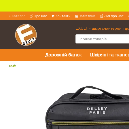
Перейти до основного контенту
⭐ Каталог
🥇 Про нас
☎️ Контакти
🏪 Магазини
📰 ЗМІ про нас
💱 Обмін та повернення
📜 Угода користувача
❓ Питання та відпов
EXULT - шкіргалантерея і д
Дорожній багаж
Шкіряні та ткане