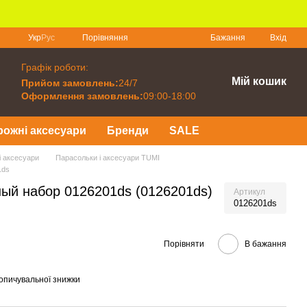
Порівняння
Укр
Рус
Бажання
Вхід
Графік роботи:
Мій кошик
Прийом замовлень:
24/7
Оформлення замовлень:
09:00-18:00
рожні аксесуари
Бренди
SALE
і аксесуари
Парасольки і аксесуари TUMI
1ds
ный набор 0126201ds (0126201ds)
Артикул
0126201ds
Порівняти
В бажання
опичувальної знижки