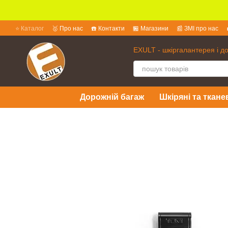
Перейти до основного контенту
⭐ Каталог
🥇 Про нас
☎️ Контакти
🏪 Магазини
📰 ЗМІ про нас
💱 Обмін та повернення
📜 Угода користувача
❓ Питання та відпов
EXULT - шкіргалантерея і д
Дорожній багаж
Шкіряні та ткане