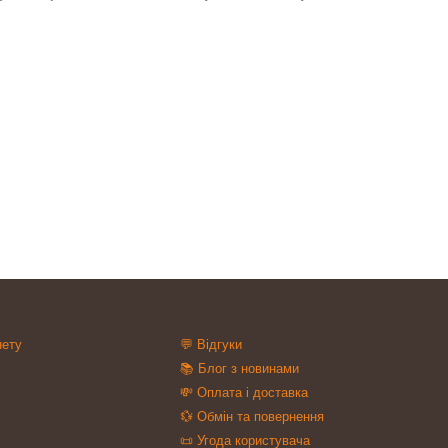
нету
💬 Відгуки
📚 Блог з новинами
💸 Оплата і доставка
💱 Обмін та повернення
📜 Угода користувача