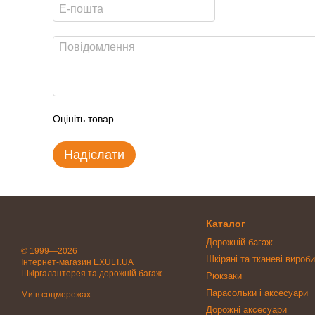
Оцініть товар
Надіслати
Каталог
Дорожній багаж
© 1999—2026
Шкіряні та тканеві вироби
Інтернет-магазин EXULT.UA
Шкіргалантерея та дорожній багаж
Рюкзаки
Парасольки і аксесуари
Ми в соцмережах
Дорожні аксесуари