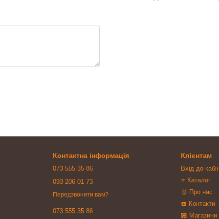
Контактна інформація
Клієнтам
073 555 35 86
Вхід до кабі
⭐ Каталог
093 206 01 73
🥇 Про нас
Передзвонити вам?
☎️ Контакти
073 555 35 86
🏪 Магазини