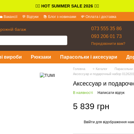
👉🏻
HOT SUMMER SALE 2026
👈🏻
💼 Вакансії
💬 Відгуки
📚 Блог з новинами
💸 Оплата і доставка
іді
073 555 35 86
орожній багаж
093 206 01 73
Передзвонити вам?
ві вироби
Рюкзаки
Парасольки і аксесуари
До
Головна
⭐ Каталог
Парасольки 
Аксессуар и подарочный набор 012620
Аксессуар и подароч
В наявності
Написати відгук
5 839 грн
Ввійти
для відображення нак
%